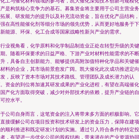
细化工与催化材料领域的参与者，凯大催化深知技术创新与规模
生产是构筑核心竞争力的基石。募集资金将主要用于公司主营业
的拓展、研发能力的提升以及补充流动资金，旨在优化产品结构
增强在高性能催化剂等细分市场的领先优势，从而更好地服务于
游新能源、环保、化工合成等国家战略性新兴产业的需求。
从行业视角看，化学原料和化学制品制造业正处在转型升级的关
时期。随着环保要求的日益严格、下游产业对材料性能需求的不
提升，具备自主创新能力、能够提供高附加值特种化学品和关键
化材料的企业，其市场前景愈发广阔。凯大催化此次成功推进定
增发，反映了资本市场对其技术路线、管理团队及成长潜力的认
可。资金的到位将加速其研发成果的产业化进程，有望在高端催
剂国产化方面取得突破，减少对外部技术的依赖，提升产业链的
主可控水平。
对于公司自身而言，这笔资金的注入将带来多方面的积极影响。
将直接缓解公司在项目投资和技术研发上的资金压力，保障在建
目的顺利推进和既定研发计划的实施。通过引入符合条件的特定
资者，有望进一步优化公司的股权结构，带来潜在的产业资源协