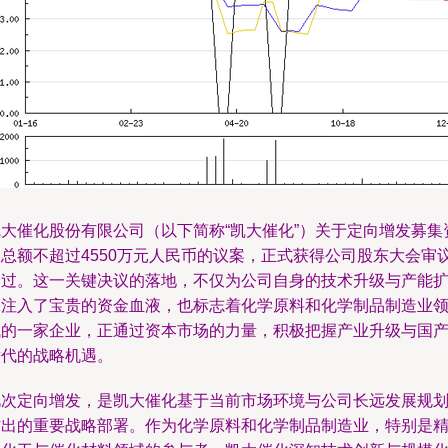
凯大催化股份有限公司（以下简称“凯大催化”）关于定向增发募集
金总额不超过4550万元人民币的议案，正式获得公司股东大会审
通过。这一关键决议的落地，不仅为公司自身的技术升级与产能
张注入了宝贵的资金血液，也标志着化学原料和化学制品制造业
域的一家企业，正通过资本市场的力量，积极把握产业升级与国
替代的战略机遇。
此次定向增发，是凯大催化基于当前市场环境与公司长远发展规
作出的重要战略部署。作为化学原料和化学制品制造业，特别是