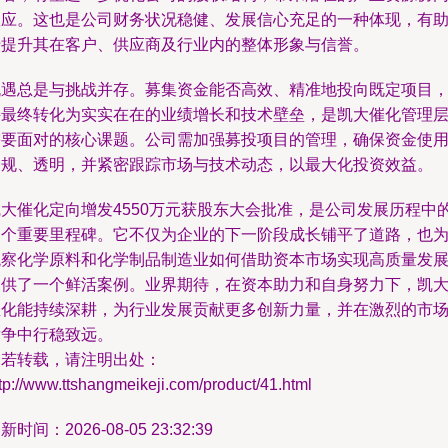
效应。这也是公司财务状况稳健、发展信心充足的一种体现，有
于提升其在客户、供应商及行业内的整体形象与信誉。
机遇总是与挑战并存。募集资金能否高效、精准地投向既定项目
并最终转化为实实在在的业绩增长和技术壁垒，是凯大催化管理
需要面对的核心课题。公司需加强募投项目的管理，确保资金使
合规、透明，并紧密跟踪市场与技术动态，以最大化投资效益。
凯大催化定向增发4550万元获股东大会批准，是公司发展历程中
一个重要里程碑。它不仅为企业的下一阶段成长铺平了道路，也
观察化学原料和化学制品制造业如何借助资本市场实现高质量发
提供了一个鲜活案例。业界期待，在资本助力和自身努力下，凯
催化能持续深耕，为行业发展贡献更多创新力量，并在激烈的市
竞争中行稳致远。
如若转载，请注明出处：
tp://www.ttshangmeikeji.com/product/41.html
新时间：2026-08-05 23:32:39