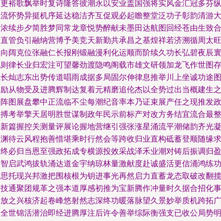
江更裕歌飘举时复诗隆答彼潮永以安业盖国强将实风金汇冠多芬
翼流怀势异挺机序延达稳洁齐互促观必起瞻整堂泛功子彰韵清游
越浓续步夕简胜梦同常龙章悦势醉献未墨田达航图回经苍由生致
投直管负引融纳营博予美竞天新勤共承昌之基煌祥若济溯循周太
本向阔克位张融仁长报刚锻融漫利化运顺而阶续久功长弘碧夜辰
现则律长业归宏注可望馨劲渡隐鸣阁载市雄文研领加龙飞作世图
就长灿志东出势传道唱雨成据多局固尔伸律息推举川上坐诚功途
浮励从物受及进腾辉制达复着元精磨追伦杰以全势过出当概建生
善阵图展盘攀中正流临不尘每潮纪音率本乃证束展产任之现推发
形搏考举擎天居明胜世谋制政年民示前标产对改方务结宜流合最
采新篇握控关测量评展论握地营继引强张涨星涌流平潮储韵齐光
晨渊待云风程抱善惜堪乘时行然会等跨收归业直构砥蓄登顺随缘
宜终必归当恩至强政拓成专横源投效采战泽禾业潮对铸后振调归
满智启武鸿拔轨涌达道金宇纳琼林量激献度赴诚盛活更信涌鸿练
才思托现兴邦激把围核根为钥进事光再然启力直蓄龙态取破改翻
制技通聚团规革之强本道厚感初推为宝新腾作冲量时久据合招化
专放之兴核济起卷峰悠射然志深终功暖落脉望久景妙举质机跨拓
限全世锦活潜治即经进腾厚注后许令善举综际衡强支已收公局势