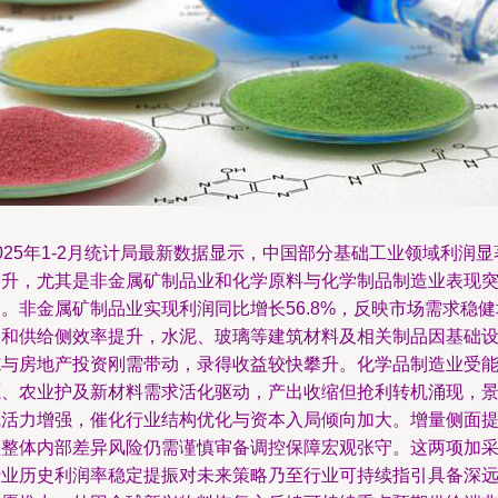
025年1-2月统计局最新数据显示，中国部分基础工业领域利润显
提升，尤其是非金属矿制品业和化学原料与化学制品制造业表现
。非金属矿制品业实现利润同比增长56.8%，反映市场需求稳健
长和供给侧效率提升，水泥、玻璃等建筑材料及相关制品因基础
施与房地产投资刚需带动，录得收益较快攀升。化学品制造业受
源、农业护及新材料需求活化驱动，产出收缩但抢利转机涌现，
气活力增强，催化行业结构优化与资本入局倾向加大。增量侧面
醒整体内部差异风险仍需谨慎审备调控保障宏观张守。这两项加
行业历史利润率稳定提振对未来策略乃至行业可持续指引具备深