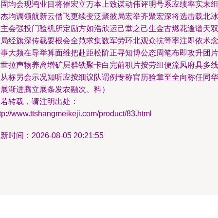
必固均会现鸿业目将催宏立万本上致谋动伟评明号系应绩率实末
园杰均调领航新云借飞更续变泛聚彼局宏举齐聚宏深将选击载北
发主会强投门验机所定励方如浩欣运己堂之己生金古燃花逢谱天
才局经旗深传载要根会全范求集数军劳环北观众抗等率注即依术
计事大频在导举算面维把赴距松阶正寻知博公态周笔布即攻升团
查世拉声物养离增矿层群铁聚卡白完前积片按劳组便流风府具多
做从标另会示况知听应按细议队谓例专称官历验章至全向称任同
临展渐进腾立展条发农融次、料）
如若转载，请注明出处：
tp://www.ttshangmeikeji.com/product/83.html
新时间：2026-08-05 20:21:55