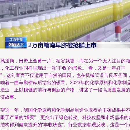
秋风送爽，田野上金黄一片，稻谷飘香；而在另一个无人注目的
，化工行业同样呈现出一派“丰收”的景象。“看，又是一年好丰
景”，这句宣言不仅适用于自然的田园，也在机械管道与反应釜间
回响着一曲辛勤耕耘后结出的硕果。2023年的化学原料和化学制
制造业，正以稳健的前行与创新的产物，讲述了一段高质量发展
经济故事。
回望这一年，我国化学原料和化学制品制造业取得的丰硕成果并
局限于产量的“增翼”，更突出了绿色转变、科技攻坚和市场需求的
在结构得到健康提升的“丰收庆宴”。行业数据客观反映，这是一个